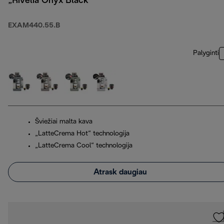
„Rivelia Onyx Black“
EXAM440.55.B
Palyginti
Šviežiai malta kava
„LatteCrema Hot“ technologija
„LatteCrema Cool“ technologija
Atrask daugiau