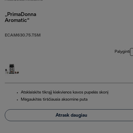
„PrimaDonna
Aromatic“
ECAM630.75.TSM
Palyginti
Atskleiskite tikrąjį kiekvienos kavos pupelės skonį
Mėgaukitės tirščiausia aksomine puta
Atrask daugiau