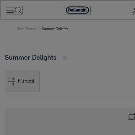
Skip
to
Accessibility
Content
Statement
Cold Focus
Summer Delights
Summer Delights
Filtruoti