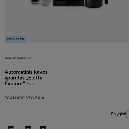
COLD BREW
„ELETTA EXPLORE“
Automatinis kavos
aparatas „Eletta
Explore“ –
ECAM452.67.G EX:4
ECAM452.67.G EX:4
Palyginti