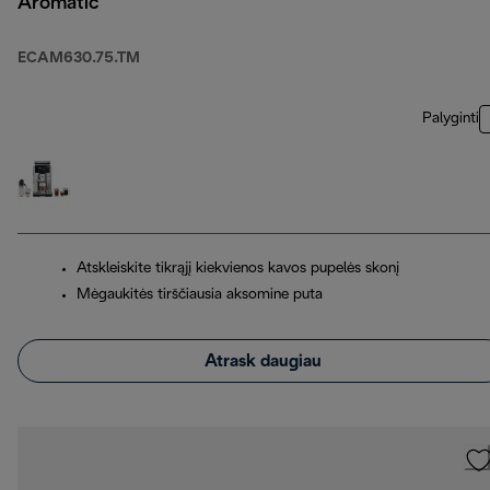
Aromatic“
ECAM630.75.TM
Palyginti
Atskleiskite tikrąjį kiekvienos kavos pupelės skonį
Mėgaukitės tirščiausia aksomine puta
Atrask daugiau