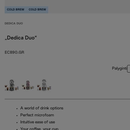
COLD BREW
COLD BREW
DEDICA DUO
„Dedica Duo“
EC890.GR
Palyginti
A world of drink options
Perfect microfoam
Intuitive ease of use
Your coffee, your cup