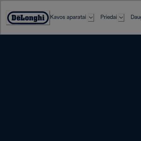
Skip
to
Kavos aparatai
Priedai
Daug
Content
Accessibility
Statement