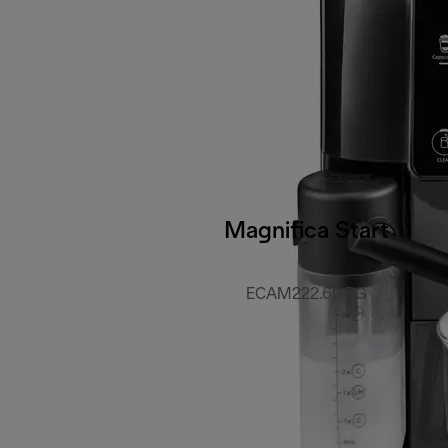
Magnifica Start
ECAM222.60.BG