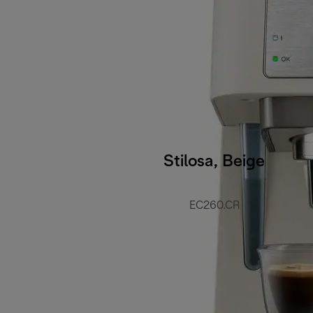
Stilosa, Beige
EC260.CR