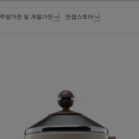
주방가전 및 계절가전
컨셉스토어