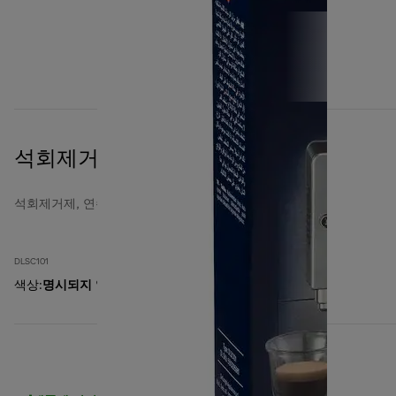
석회제거제(물때제거제)
석회제거제, 연수필터
DLSC101
색상
:
명시되지 않음