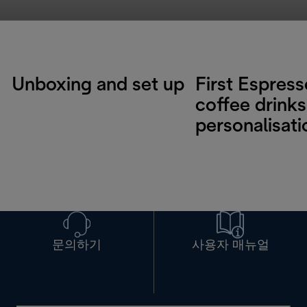
Unboxing and set up
First Espres
coffee drinks
personalisati
문의하기
사용자 매뉴얼