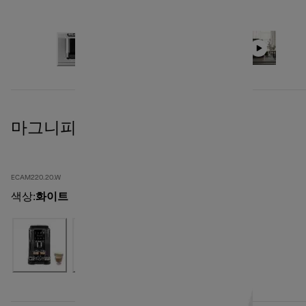
마그니피카 화이트
ECAM220.20.W
색상
:
화이트