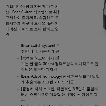
리벨리아와 함께 차원이 다른 커피 경험을 시작해 보세
요. Bean Switch 시스템으로 취향에 따라 편하게 원두를
교체하여 즐기세요. 슬림하고 모던한 디자인으로 주방을
화사하게 바꾸어 보세요. 풀터치 컬러 디스플레이와 애니
메이션 가이드로 보다 편하고 쉽게 신선한 커피를 즐기세
요.
[Bean switch system] 두 개의 원두 컨테이너로
취향 따라, 기분따라 편리한 원두 선택
[컴팩트 & 모던 디자인] 미니멀한 주방에 쏙 들어
가는 한 뼘의 (19cm) 컴팩트함과 세계적으로 인
정받은 모던한 디자인
[Bean Adapt Technology] 선택한 원두를 더 맛있
게 추출하는 스크린 가이드 제공
[풀컬러 터치 스크린] 직관적인 3.5인치 풀컬러
터치 스크린으로 대화형 애니메이션 가이드 제
공