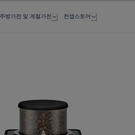
주방가전 및 계절가전
컨셉스토어