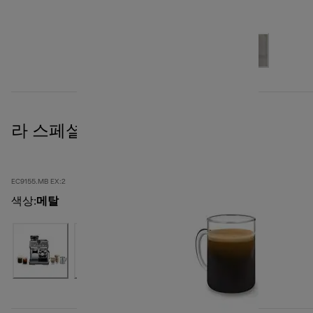
라 스페셜리스타 아르떼 블랙
EC9155.MB EX:2
색상
:
메탈