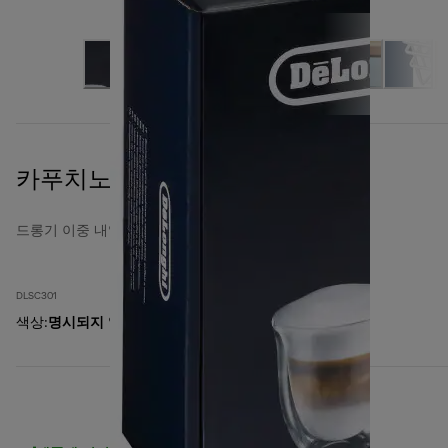
카푸치노 매니아 컬렉션
드롱기 이중 내열 유리잔
DLSC301
색상
:
명시되지 않음