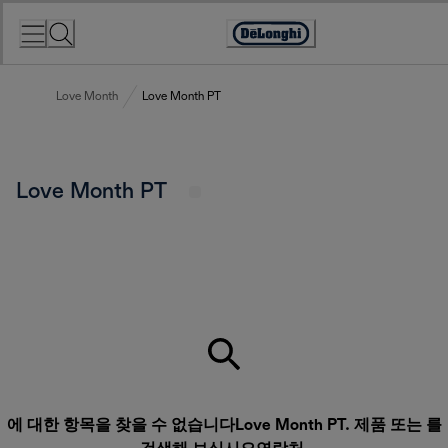
Skip
to
Accessibility
Content
Statement
Love Month
Love Month PT
Love Month PT
에 대한 항목을 찾을 수 없습니다Love Month PT. 제품 또는 를