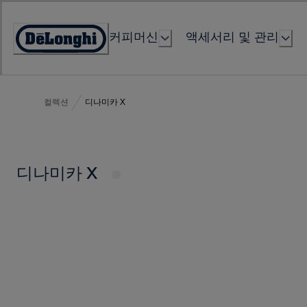
Skip
to
커피머신
액세서리 및 관리
Content
Accessibility
Statement
컬렉션
디나미카 X
디나미카 X