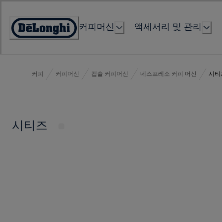
Skip
to
커피머신
액세서리 및 관리
Content
Accessibility
Statement
커피
커피머신
캡슐 커피머신
네스프레소 커피 머신
시티
시티즈