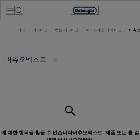
Skip
to
Accessibility
Content
Statement
커피
커피머신
캡슐 커피머신
네스프레소 커피 머신
버츄
버츄오넥스트
에 대한 항목을 찾을 수 없습니다버츄오넥스트. 제품 또는 를 검