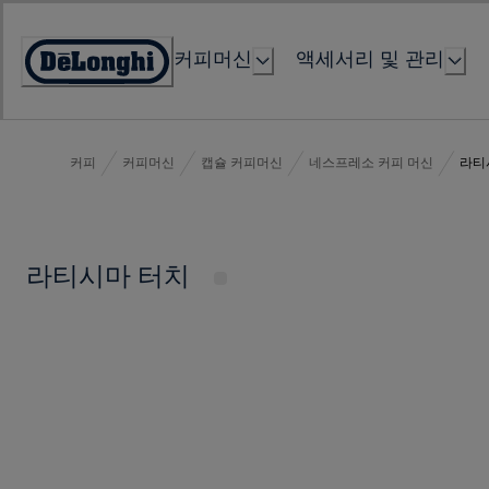
Skip
to
커피머신
액세서리 및 관리
Content
Accessibility
Statement
커피
커피머신
캡슐 커피머신
네스프레소 커피 머신
라티
라티시마 터치