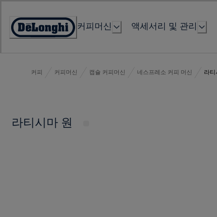
Skip
to
커피머신
액세서리 및 관리
Content
Accessibility
Statement
커피
커피머신
캡슐 커피머신
네스프레소 커피 머신
라티
라티시마 원