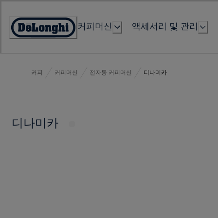
Skip
to
커피머신
액세서리 및 관리
Content
Accessibility
Statement
커피
커피머신
전자동 커피머신
디나미카
디나미카