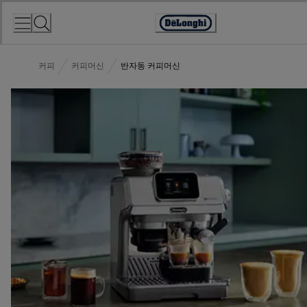
Skip
to
Accessibility
Content
Statement
커피
커피머신
반자동 커피머신