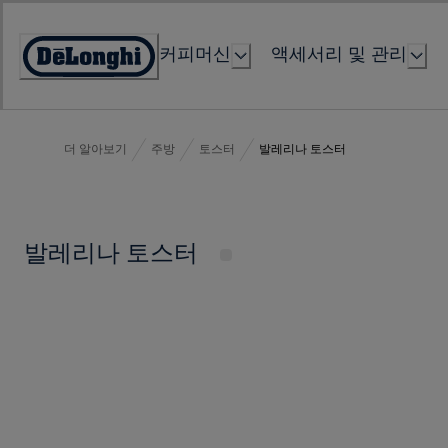
Skip
to
커피머신
액세서리 및 관리
Content
Accessibility
Statement
더 알아보기
주방
토스터
발레리나 토스터
발레리나 토스터