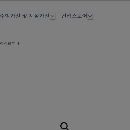
주방가전 및 계절가전
컨셉스토어
라믹 팬 히터