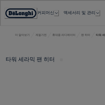
Skip
to
커피머신
액세서리 및 관리
Content
Accessibility
Statement
더 알아보기
계절가전
휴대용 라디에이터
팬 히터
타워 세
타워 세라믹 팬 히터