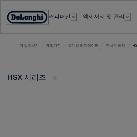
Skip
to
커피머신
액세서리 및 관리
Content
Accessibility
Statement
더 알아보기
계절가전
휴대용 라디에이터
컨벡션 히터
H
HSX 시리즈