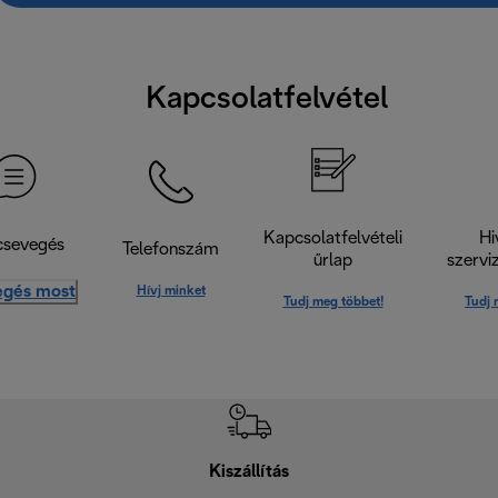
Kapcsolatfelvétel
Kapcsolatfelvételi
Hi
csevegés
Telefonszám
űrlap
szervi
egés most
Hívj minket
Tudj meg többet!
Tudj 
Kiszállítás
V