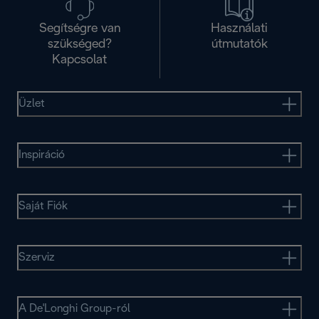
Segítségre van
Használati
szükséged?
útmutatók
Kapcsolat
Üzlet
Inspiráció
Saját Fiók
Szerviz
A De'Longhi Group-ról