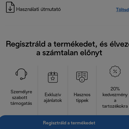
Használati útmutató
Töltsd
Regisztráld a termékedet, és élvez
a számtalan előnyt
20%
Személyre
Exkluzív
Hasznos
kedvezmény
szabott
ajánlatok
tippek
a
támogatás
tartozékokra
Regisztráld a termékedet