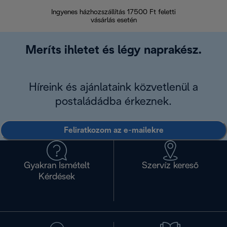
Ingyenes házhozszállítás 17500 Ft feletti
Visszak
vásárlás esetén
Meríts ihletet és légy naprakész.
Híreink és ajánlataink közvetlenül a
postaládádba érkeznek.
Feliratkozom az e-mailekre
Gyakran Ismételt
Szervíz kereső
Kérdések