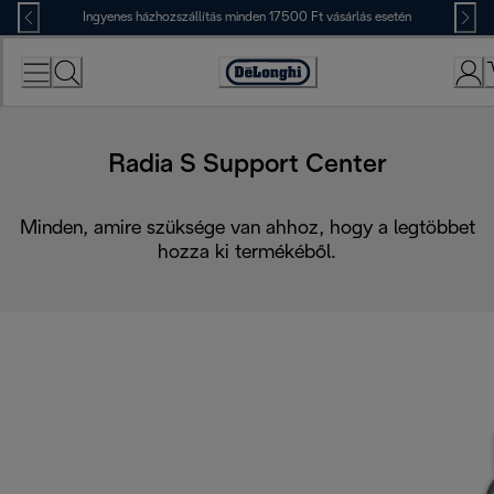
Skip
Ingyenes házhozszállítás minden 17500 Ft vásárlás esetén
to
Content
Accessibility
Statement
Radia S Support Center
Minden, amire szüksége van ahhoz, hogy a legtöbbet
hozza ki termékéből.