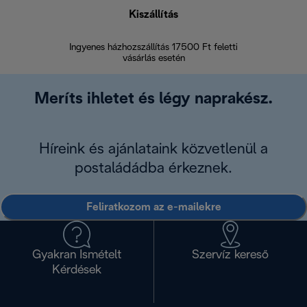
Kiszállítás
V
Ingyenes házhozszállítás 17500 Ft feletti
Visszak
vásárlás esetén
Meríts ihletet és légy naprakész.
Híreink és ajánlataink közvetlenül a
postaládádba érkeznek.
Feliratkozom az e-mailekre
Gyakran Ismételt
Szervíz kereső
Kérdések