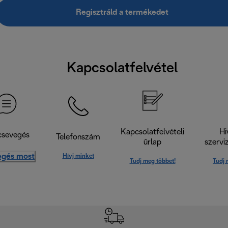
Regisztráld a termékedet
Kapcsolatfelvétel
Kapcsolatfelvételi
Hi
csevegés
Telefonszám
űrlap
szervi
egés most
Hívj minket
Tudj meg többet!
Tudj 