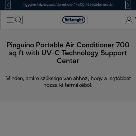
Skip
Ingyenes házhozszállítás minden 17500 Ft vásárlás esetén
to
Content
Accessibility
Statement
Pinguino Portable Air Conditioner 700
sq ft with UV-C Technology Support
Center
Minden, amire szüksége van ahhoz, hogy a legtöbbet
hozza ki termékéből.