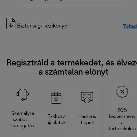
Biztonsági kézikönyv
Töltsd
Regisztráld a termékedet, és élvez
a számtalan előnyt
20%
Személyre
Exkluzív
Hasznos
kedvezmény
szabott
ajánlatok
tippek
a
támogatás
tartozékokra