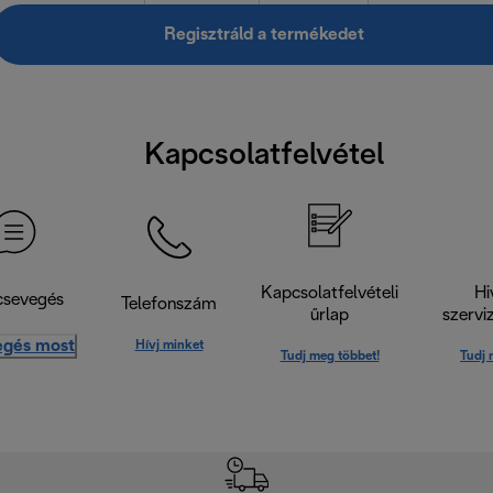
Regisztráld a termékedet
Kapcsolatfelvétel
Kapcsolatfelvételi
Hi
csevegés
Telefonszám
űrlap
szervi
egés most
Hívj minket
Tudj meg többet!
Tudj 