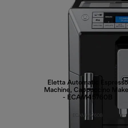
Eletta Automatic Espresso
Machine, Cappuccino Make
- ECAM45760B
ECAM45760B