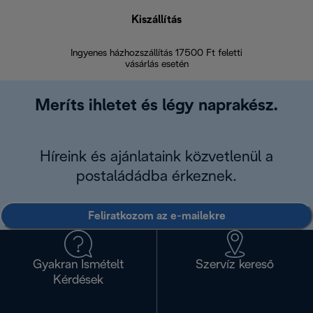
Kiszállítás
V
Ingyenes házhozszállítás 17500 Ft feletti
Visszak
vásárlás esetén
Meríts ihletet és légy naprakész.
Híreink és ajánlataink közvetlenül a
postaládádba érkeznek.
Feliratkozom az e-mailekre
Gyakran Ismételt
Szervíz kereső
Kérdések