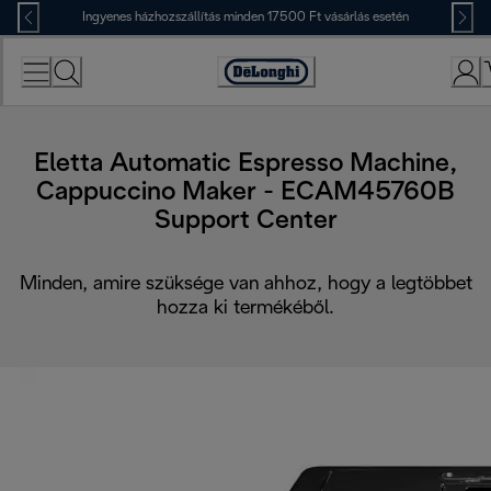
Skip
Ingyenes házhozszállítás minden 17500 Ft vásárlás esetén
to
Content
Accessibility
Statement
Eletta Automatic Espresso Machine,
Cappuccino Maker - ECAM45760B
Support Center
Minden, amire szüksége van ahhoz, hogy a legtöbbet
hozza ki termékéből.