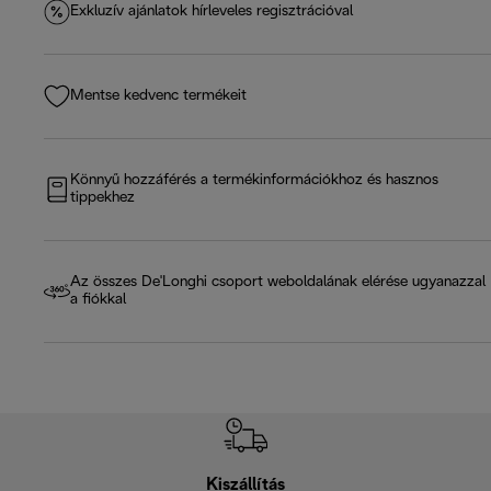
Exkluzív ajánlatok hírleveles regisztrációval
Mentse kedvenc termékeit
Könnyű hozzáférés a termékinformációkhoz és hasznos
tippekhez
Az összes De'Longhi csoport weboldalának elérése ugyanazzal
a fiókkal
Kiszállítás
V