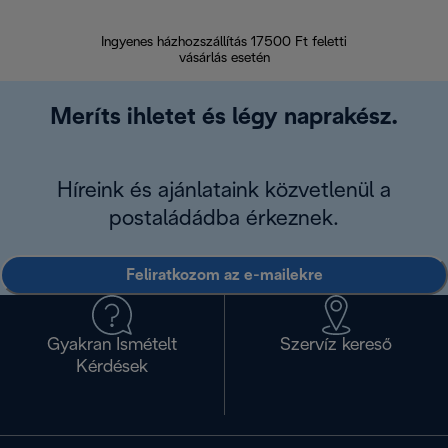
Ingyenes házhozszállítás 17500 Ft feletti
Visszak
vásárlás esetén
Meríts ihletet és légy naprakész.
Híreink és ajánlataink közvetlenül a
postaládádba érkeznek.
Feliratkozom az e-mailekre
Gyakran Ismételt
Szervíz kereső
Kérdések