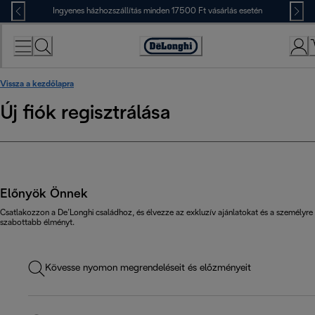
Skip
Ingyenes házhozszállítás minden 17500 Ft vásárlás esetén
to
Content
Accessibility
Statement
Vissza a kezdőlapra
Új fiók regisztrálása
Előnyök Önnek
Csatlakozzon a De’Longhi családhoz, és élvezze az exkluzív ajánlatokat és a személyre
szabottabb élményt.
Kövesse nyomon megrendeléseit és előzményeit