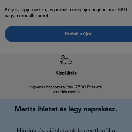
Kérjük, lépjen vissza, és próbálja meg újra begépelni az SKU-t
vagy a modellszámot.
Próbálja újra
Kiszállítás
V
Ingyenes házhozszállítás 17500 Ft feletti
Visszak
vásárlás esetén
Meríts ihletet és légy naprakész.
Híreink és ajánlataink közvetlenül a