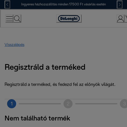
Skip
Ingyenes házhozszállítás minden 17500 Ft vásárlás esetén
to
Content
Accessibility
Statement
Visszalépés
Regisztráld a terméked
Regisztráld a terméked, és fedezd fel az előnyök világát.
1
2
3
Nem található termék