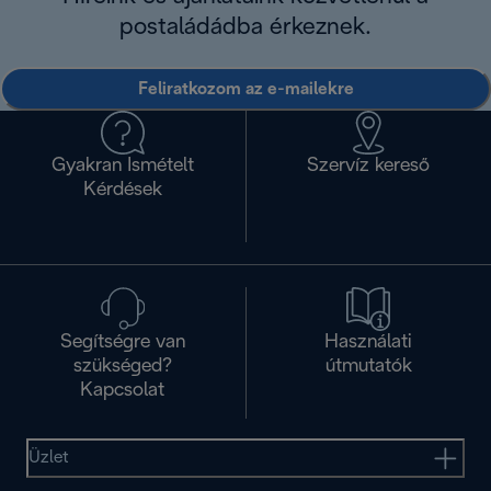
postaládádba érkeznek.
Feliratkozom az e-mailekre
Gyakran Ismételt
Szervíz kereső
Kérdések
Segítségre van
Használati
szükséged?
útmutatók
Kapcsolat
Üzlet