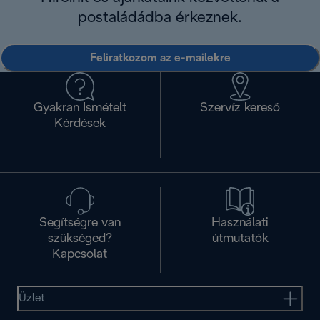
postaládádba érkeznek.
Feliratkozom az e-mailekre
Gyakran Ismételt
Szervíz kereső
Kérdések
Segítségre van
Használati
szükséged?
útmutatók
Kapcsolat
Üzlet