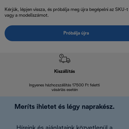
Kérjük, lépjen vissza, és próbálja meg újra begépelni az SKU-t
vagy a modellszámot.
Próbálja újra
Kiszállítás
V
Ingyenes házhozszállítás 17500 Ft feletti
Visszak
vásárlás esetén
Meríts ihletet és légy naprakész.
Híreink és ajánlataink közvetlenül a