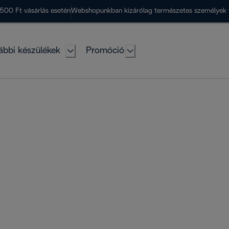
500 Ft vásárlás esetén
Webshopunkban kizárólag természetes személyek 
ábbi készülékek
Promóció