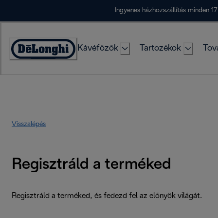
Skip
Ingyenes házhozszállítás minden 17
to
Content
Kávéfőzők
Tartozékok
Tov
Accessibility
Statement
Visszalépés
Regisztráld a terméked
Regisztráld a terméked, és fedezd fel az előnyök világát.