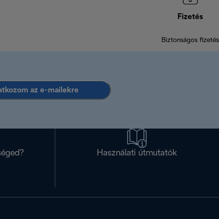
Fizetés
Biztonságos fizetés
ratkozom az e-mailekre
séged?
Használati útmutatók