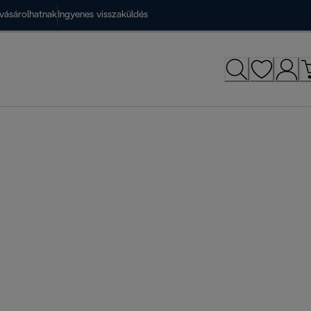
vásárolhatnak
Ingyenes visszaküldés