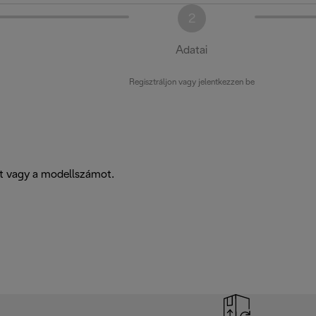
2
Adatai
Regisztráljon vagy jelentkezzen be
-t vagy a modellszámot.