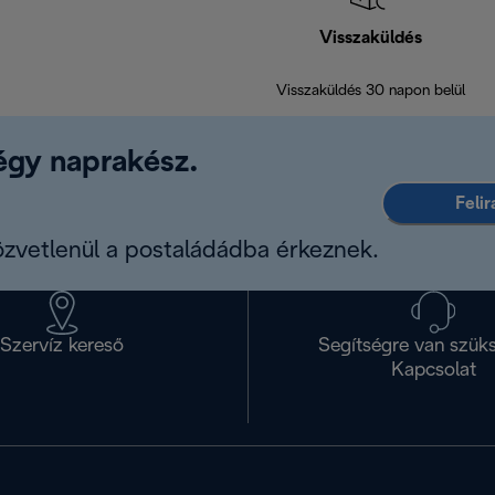
Visszaküldés
Visszaküldés 30 napon belül
légy naprakész.
Feli
közvetlenül a postaládádba érkeznek.
Szervíz kereső
Segítségre van szük
Kapcsolat