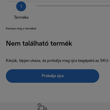
1
Terméke
Keresse meg a terméket
Nem található termék
Kérjük, lépjen vissza, és próbálja meg újra begépelni az SKU
Próbálja újra