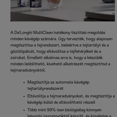
A De'Longhi MultiClean hatékony tisztítási megoldás
minden kávégép számára. Úgy tervezték, hogy alaposan
megtisztítsa a tejrendszert, beleértve a tejtartályt és a
gőzölőpálcát, hogy eltávolítsa a tejfehérjéket és a
zsírokat. Emellett alkalmas arra is, hogy a készülék
minden leöblíthető, kivehető alkatrészét megtisztítsd a
tejmaradványoktól.
Megtisztítja az automata kávégép
tejtartályrendszerét
Eltávolítja a tejmaradványokat, és megtisztítja a
kávégép külső és eltávolítható részeit
Több mint 99%-ban biológiailag könnyen
lebomló összetevőkből készült, és kíméletes a