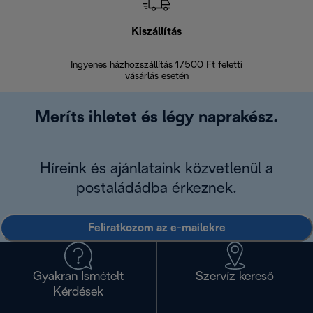
Kiszállítás
V
Ingyenes házhozszállítás 17500 Ft feletti
Visszak
vásárlás esetén
Meríts ihletet és légy naprakész.
Híreink és ajánlataink közvetlenül a
postaládádba érkeznek.
Feliratkozom az e-mailekre
Gyakran Ismételt
Szervíz kereső
Kérdések