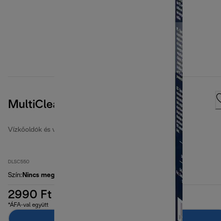
MultiClean
Vízkőoldók és vízszűrők
DLSC550
Szín
:
Nincs meghatározva
2990 Ft
*ÁFA-val együtt
Hozzáadás a kosárhoz