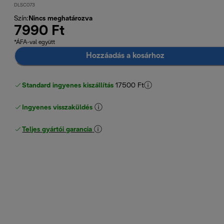
DLSC073
Szín
:
Nincs meghatározva
7990 Ft
*ÁFA-val együtt
Hozzáadás a kosárhoz
Standard ingyenes kiszállítás
17500 Ft
Ingyenes visszaküldés
Teljes gyártói garancia