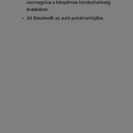
csomagolva a kényelmes hordozhatóság
érdekében.
Jól illeszkedik az autó pohártartójába.