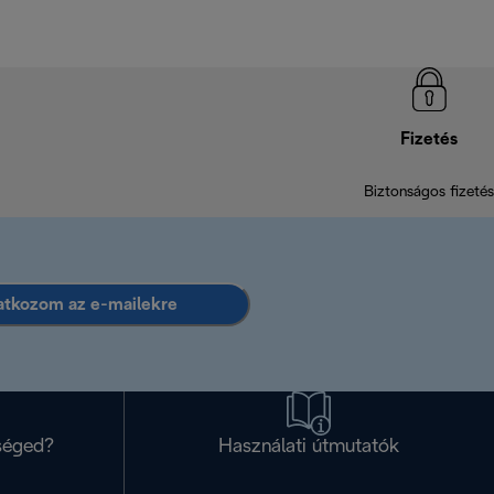
Fizetés
Biztonságos fizetés
ratkozom az e-mailekre
séged?
Használati útmutatók