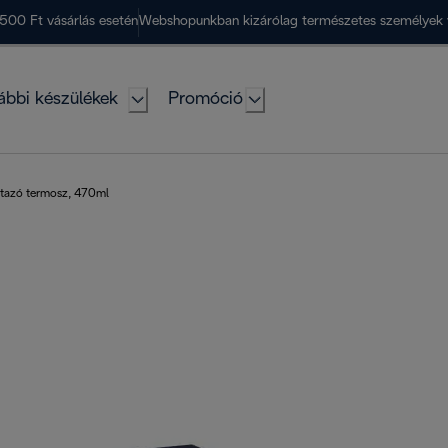
500 Ft vásárlás esetén
Webshopunkban kizárólag természetes személyek 
ábbi készülékek
Promóció
utazó termosz, 470ml