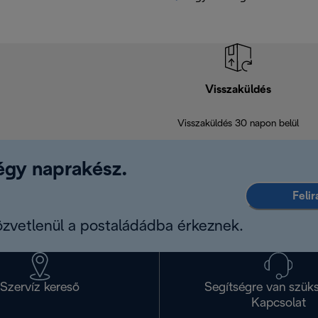
Visszaküldés
Visszaküldés 30 napon belül
légy naprakész.
Feli
közvetlenül a postaládádba érkeznek.
Szervíz kereső
Segítségre van szük
Kapcsolat