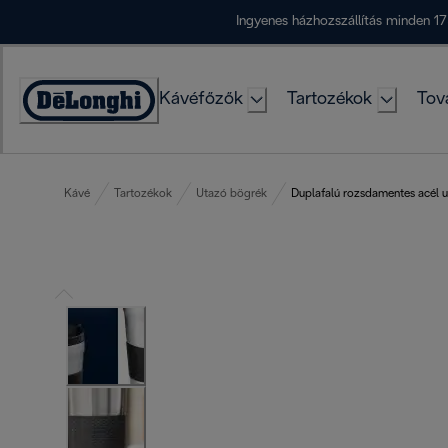
Skip
Ingyenes házhozszállítás minden 17
to
Content
Kávéfőzők
Tartozékok
Tov
Accessibility
Statement
Kávé
Tartozékok
Utazó bögrék
Duplafalú rozsdamentes acél 