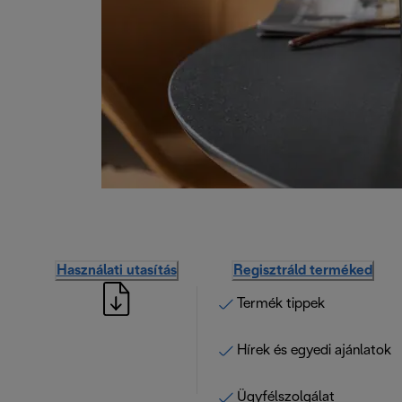
Használati utasítás
Regisztráld terméked
Termék tippek
Hírek és egyedi ajánlatok
Ügyfélszolgálat