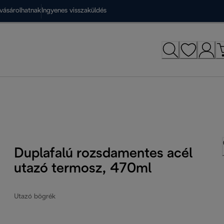
vásárolhatnak
Ingyenes visszaküldés
Duplafalú rozsdamentes acél
utazó termosz, 470ml
Utazó bögrék