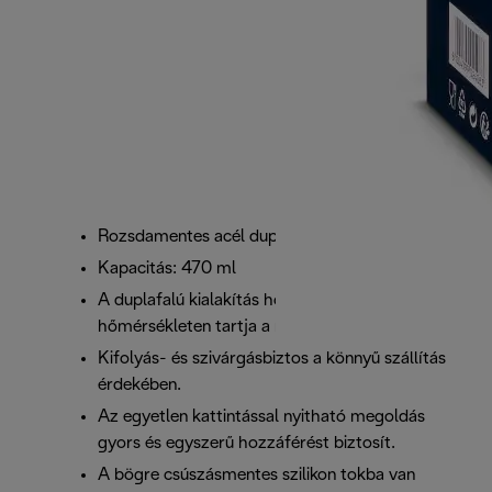
Rozsdamentes acél duplafalú termikus bögre
Kapacitás: 470 ml
A duplafalú kialakítás hosszú ideig ideális
hőmérsékleten tartja a meleg és hideg italokat.
Kifolyás- és szivárgásbiztos a könnyű szállítás
érdekében.
Az egyetlen kattintással nyitható megoldás
gyors és egyszerű hozzáférést biztosít.
A bögre csúszásmentes szilikon tokba van