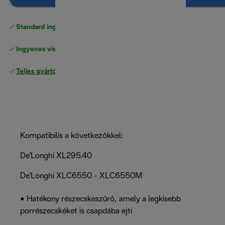
Standard ingyenes kiszállítás
17500 Ft
Ingyenes visszaküldés
Teljes gyártói garancia
Kompatibilis a következőkkel:
De'Longhi XL295.40
De'Longhi XLC6550 - XLC6550M
• Hatékony részecskeszűrő, amely a legkisebb
porrészecskéket is csapdába ejti