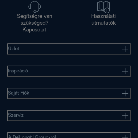
Segítségre van
Használati
szükséged?
útmutatók
Kapcsolat
Üzlet
Inspiráció
Saját Fiók
Szerviz
A De'Longhi Group-ról