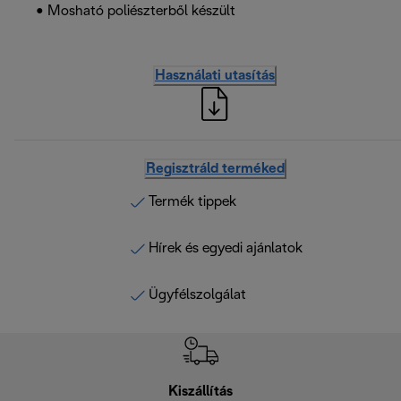
• Mosható poliészterből készült
Használati utasítás
Regisztráld terméked
Termék tippek
Hírek és egyedi ajánlatok
Ügyfélszolgálat
Kiszállítás
V