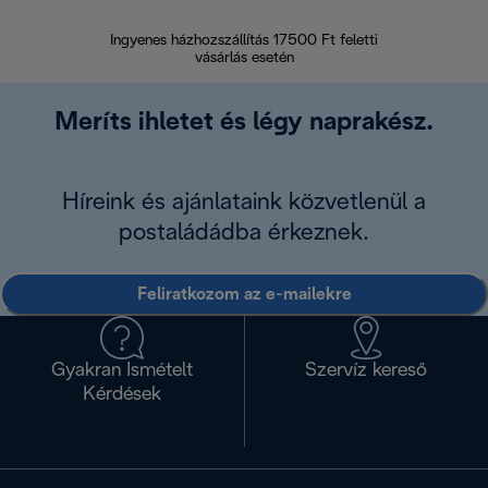
Ingyenes házhozszállítás 17500 Ft feletti
Visszak
vásárlás esetén
Meríts ihletet és légy naprakész.
Híreink és ajánlataink közvetlenül a
postaládádba érkeznek.
Feliratkozom az e-mailekre
Gyakran Ismételt
Szervíz kereső
Kérdések