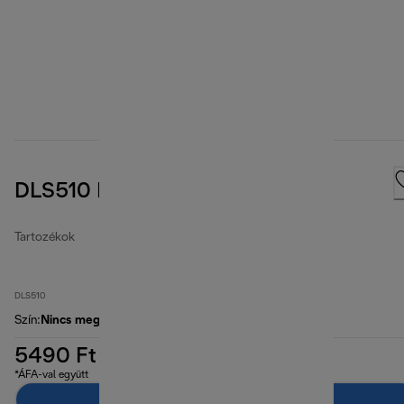
DLS510 EPA Air filter
Tartozékok
DLS510
Szín
:
Nincs meghatározva
5490 Ft
*ÁFA-val együtt
Hozzáadás a kosárhoz