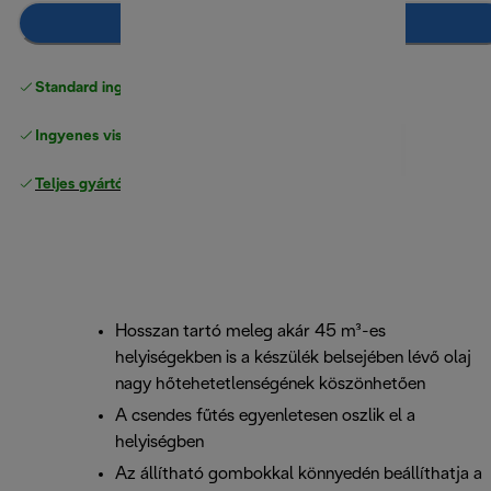
Hozzáadás a kosárhoz
Standard ingyenes kiszállítás
17500 Ft
Ingyenes visszaküldés
Teljes gyártói garancia
Hosszan tartó meleg akár 45 m³-es
helyiségekben is a készülék belsejében lévő olaj
nagy hőtehetetlenségének köszönhetően
A csendes fűtés egyenletesen oszlik el a
helyiségben
Az állítható gombokkal könnyedén beállíthatja a