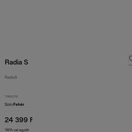
Radia S
RadiaS
TRRS0715
Szín
:
Fehér
24 399 Ft
eredeti ár 39 390 Ft
39 390 Ft
(-38%)
*ÁFA-val együtt