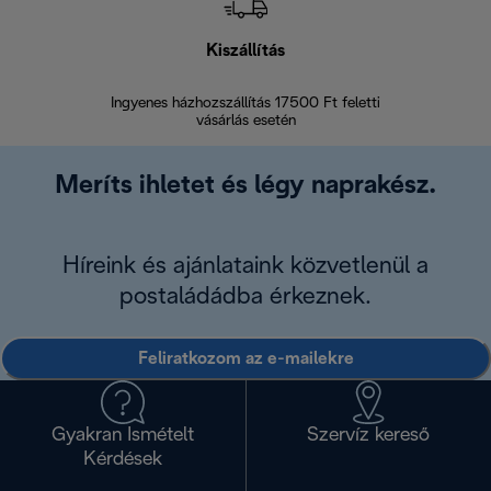
Kiszállítás
V
Ingyenes házhozszállítás 17500 Ft feletti
Visszak
vásárlás esetén
Meríts ihletet és légy naprakész.
Híreink és ajánlataink közvetlenül a
postaládádba érkeznek.
Feliratkozom az e-mailekre
Gyakran Ismételt
Szervíz kereső
Kérdések