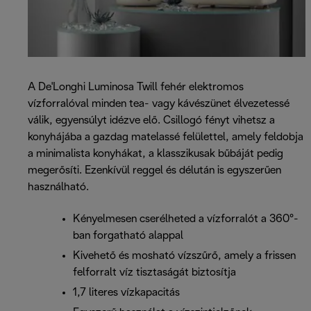
A De'Longhi Luminosa Twill fehér elektromos
vízforralóval minden tea- vagy kávészünet élvezetessé
válik, egyensúlyt idézve elő. Csillogó fényt vihetsz a
konyhájába a gazdag matelassé felülettel, amely feldobja
a minimalista konyhákat, a klasszikusak bűbáját pedig
megerősíti. Ezenkívül reggel és délután is egyszerűen
használható.
Kényelmesen cserélheted a vízforralót a 360°-
ban forgatható alappal
Kivehető és mosható vízszűrő, amely a frissen
felforralt víz tisztaságát biztosítja
1,7 literes vízkapacitás