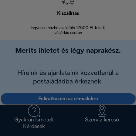
Kiszállítás
V
Ingyenes házhozszállítás 17500 Ft feletti
Visszak
vásárlás esetén
Meríts ihletet és légy naprakész.
Híreink és ajánlataink közvetlenül a
postaládádba érkeznek.
Feliratkozom az e-mailekre
Gyakran Ismételt
Szervíz kereső
Kérdések