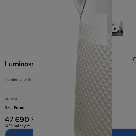
Luminosa Twill White
Luminosa vízforralók
KBL2001.W
Szín
:
Fehér
47 690 Ft
*ÁFA-val együtt
Hozzáadás a kosárhoz