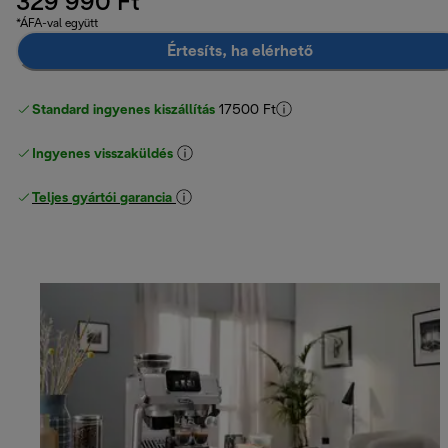
329 990 Ft
*ÁFA-val együtt
Értesíts, ha elérhető
Standard ingyenes kiszállítás
17500 Ft
Ingyenes visszaküldés
Teljes gyártói garancia