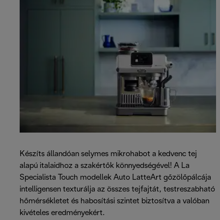
Készíts állandóan selymes mikrohabot a kedvenc tej
alapú italaidhoz a szakértők könnyedségével! A La
Specialista Touch modellek Auto LatteArt gőzölőpálcája
intelligensen texturálja az összes tejfajtát, testreszabható
hőmérsékletet és habosítási szintet biztosítva a valóban
kivételes eredményekért.