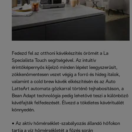
Fedezd fel az otthoni kávékészítés örömét a La
Specialista Touch segítségével. Az intuitív
érintőképernyős kijelző minden lépést leegyszerűsít,
zökkenőmentesen vezet végig a forró és hideg italok,
valamint a cold brew kávék elkészítésén és az Auto
LatteArt automata gőzkarral történő tejhabosításon, a
Bean Adapt technológia pedig lehetővé teszi a különböző
kávéfajták felfedezését. Élvezd a tökéletes kávérituálét
könnyedén.
• Az aktív hőmérséklet-szabályozás állandó hőfokon
tartja a víz hőmérsékletét a főzés során