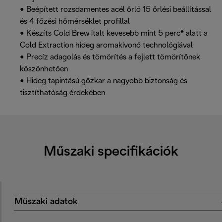
• Beépített rozsdamentes acél őrlő 15 őrlési beállítással
és 4 főzési hőmérséklet profillal
• Készíts Cold Brew italt kevesebb mint 5 perc* alatt a
Cold Extraction hideg aromakivonó technológiával
• Precíz adagolás és tömörítés a fejlett tömörítőnek
köszönhetően
• Hideg tapintású gőzkar a nagyobb biztonság és
tisztíthatóság érdekében
Műszaki specifikációk
Műszaki adatok