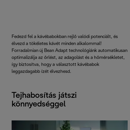
Fedezd fel a kávébabokban rejlő valódi potenciált, és
élvezd a tökéletes kávét minden alkalommal!
Forradalmian új Bean Adapt technológiánk automatikusan
optimalizálja az őrlést, az adagolást és a hőmérsékletet,
így biztosítva, hogy a választott kávébabok
leggazdagabb ízét élvezhesd.
Tejhabosítás játszi
könnyedséggel