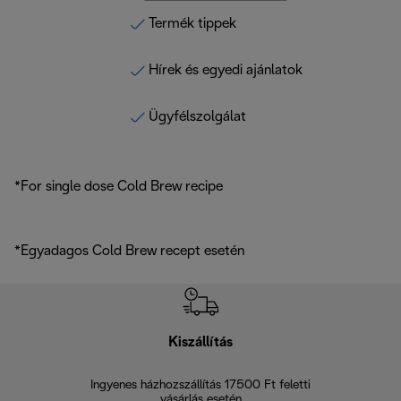
Termék tippek
Hírek és egyedi ajánlatok
Ügyfélszolgálat
*For single dose Cold Brew recipe
*Egyadagos Cold Brew recept esetén
Kiszállítás
V
Ingyenes házhozszállítás 17500 Ft feletti
Visszak
vásárlás esetén