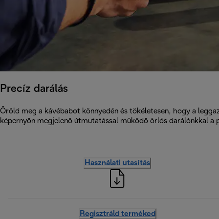
Precíz darálás
Őröld meg a kávébabot könnyedén és tökéletesen, hogy a leggazdag
képernyőn megjelenő útmutatással működő őrlős darálónkkal a pr
Használati utasítás
Regisztráld terméked