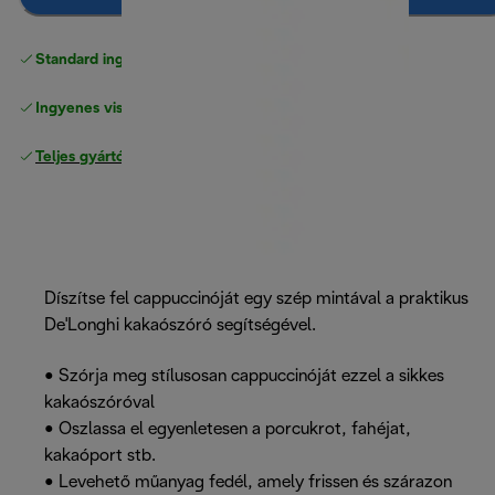
Standard ingyenes kiszállítás
17500 Ft
Ingyenes visszaküldés
Teljes gyártói garancia
Díszítse fel cappuccinóját egy szép mintával a praktikus
De'Longhi kakaószóró segítségével.
• Szórja meg stílusosan cappuccinóját ezzel a sikkes
kakaószóróval
• Oszlassa el egyenletesen a porcukrot, fahéjat,
kakaóport stb.
• Levehető műanyag fedél, amely frissen és szárazon