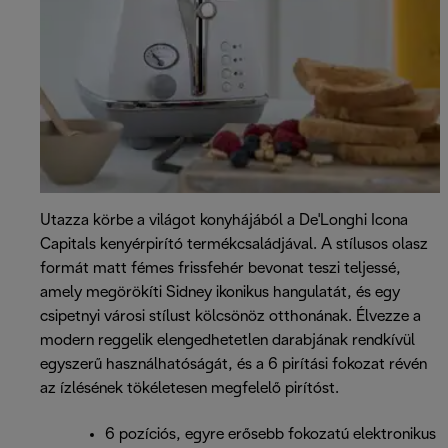
Utazza körbe a világot konyhájából a De'Longhi Icona
Capitals kenyérpirító termékcsaládjával. A stílusos olasz
formát matt fémes frissfehér bevonat teszi teljessé,
amely megörökíti Sidney ikonikus hangulatát, és egy
csipetnyi városi stílust kölcsönöz otthonának. Élvezze a
modern reggelik elengedhetetlen darabjának rendkívül
egyszerű használhatóságát, és a 6 pirítási fokozat révén
az ízlésének tökéletesen megfelelő pirítóst.
6 pozíciós, egyre erősebb fokozatú elektronikus