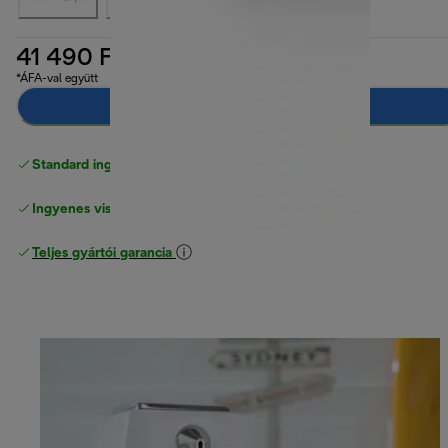
41 490 Ft
*ÁFA-val együtt
Hozzáadás a kosárhoz
Standard ingyenes kiszállítás
17500 Ft
Ingyenes visszaküldés
Teljes gyártói garancia