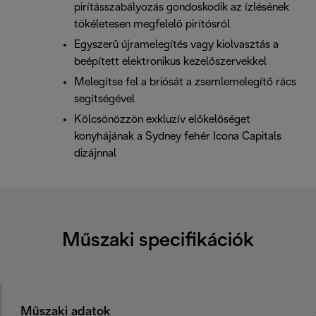
pirításszabályozás gondoskodik az ízlésének
tökéletesen megfelelő pirítósról
Egyszerű újramelegítés vagy kiolvasztás a
beépített elektronikus kezelőszervekkel
Melegítse fel a briósát a zsemlemelegítő rács
segítségével
Kölcsönözzön exkluzív előkelőséget
konyhájának a Sydney fehér Icona Capitals
dizájnnal
Műszaki specifikációk
Műszaki adatok