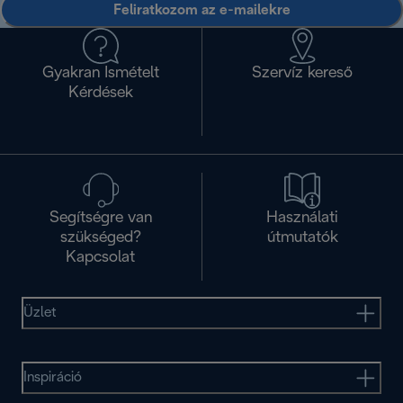
Feliratkozom az e-mailekre
Gyakran Ismételt
Szervíz kereső
Kérdések
Segítségre van
Használati
szükséged?
útmutatók
Kapcsolat
Üzlet
Inspiráció