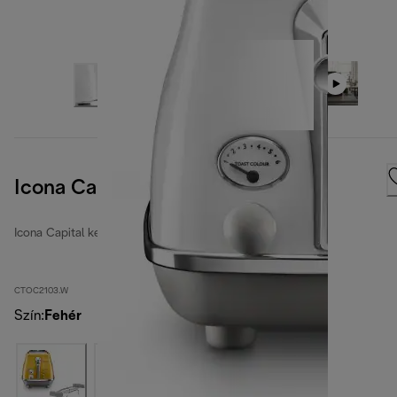
Icona Capitals Sidney White
Icona Capital kenyérpirítók
CTOC2103.W
Szín
:
Fehér