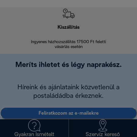
Kiszállítás
V
Ingyenes házhozszállítás 17500 Ft feletti
Visszak
vásárlás esetén
Meríts ihletet és légy naprakész.
Híreink és ajánlataink közvetlenül a
postaládádba érkeznek.
Feliratkozom az e-mailekre
Gyakran Ismételt
Szervíz kereső