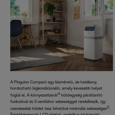
A Pinguino Compact egy kisméretű, de hatékony,
hordozható légkondicionáló, amely kevesebb helyet
4
foglal el. A környezetbarát
hűtőegység párátlanító
funkcióval és 3 ventilátor sebességgel rendelkezik, így
5
csendesebb hűtést tesz lehetővé minimális sebességen
.
Érintőképernyős LCD-kijelző, praktikus távirányító,