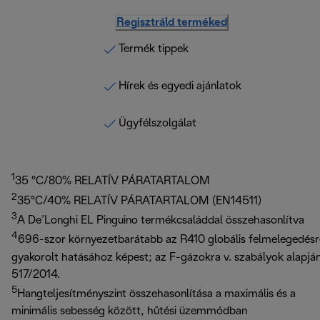
Regisztráld terméked
Termék tippek
Hírek és egyedi ajánlatok
Ügyfélszolgálat
1
35 °C/80% RELATÍV PÁRATARTALOM
2
35°C/40% RELATÍV PÁRATARTALOM (EN14511)
3
A De’Longhi EL Pinguino termékcsaláddal összehasonlítva
4
696-szor környezetbarátabb az R410 globális felmelegedésr
gyakorolt hatásához képest; az F-gázokra v. szabályok alapjá
517/2014.
5
Hangteljesítményszint összehasonlítása a maximális és a
minimális sebesség között, hűtési üzemmódban