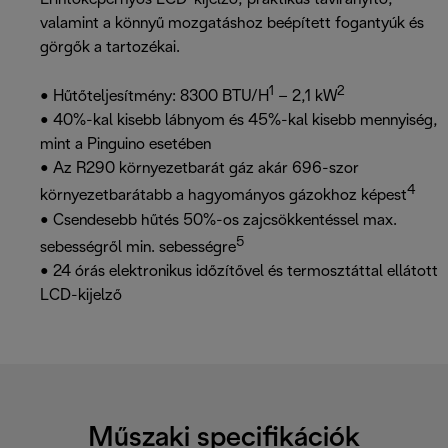
valamint a könnyű mozgatáshoz beépített fogantyúk és
görgők a tartozékai.
1
2
• Hűtőteljesítmény: 8300 BTU/H
– 2,1 kW
• 40%-kal kisebb lábnyom és 45%-kal kisebb mennyiség,
mint a Pinguino esetében
• Az R290 környezetbarát gáz akár 696-szor
4
környezetbarátabb a hagyományos gázokhoz képest
• Csendesebb hűtés 50%-os zajcsökkentéssel max.
5
sebességről min. sebességre
• 24 órás elektronikus időzítővel és termosztáttal ellátott
LCD-kijelző
Műszaki specifikációk