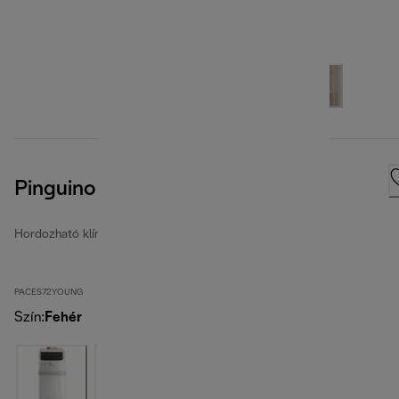
Pinguino Compact
Hordozható klímaberendezések
PACES72YOUNG
Szín
:
Fehér