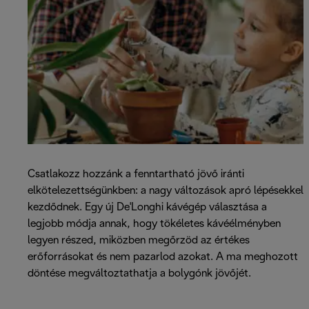
Csatlakozz hozzánk a fenntartható jövő iránti
elkötelezettségünkben: a nagy változások apró lépésekkel
kezdődnek. Egy új De'Longhi kávégép választása a
legjobb módja annak, hogy tökéletes kávéélményben
legyen részed, miközben megőrzöd az értékes
erőforrásokat és nem pazarlod azokat. A ma meghozott
döntése megváltoztathatja a bolygónk jövőjét.