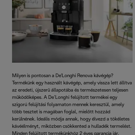
Milyen is pontosan a De'Longhi Renova kávégép?
Termékünk egy használt kávégép, amely vissza lett állítva
az eredeti, újszerű állapotába és természetesen teljesen
működőképes. A De’Longhi felújított termékei egy
szigorú felújítási folyamaton mennek keresztül, amely
több tesztet is magában foglal, mielőtt hozzád
kerülnének. Ideális módja annak, hogy élvezd a tökéletes
kávéélményt, miközben csökkented a hulladék termelést.
Minden felújított termékünkhöz 2 éves garancia jár.