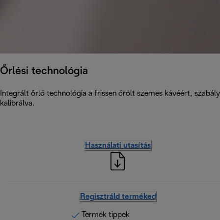
Őrlési technológia
Integrált őrlő technológia a frissen őrölt szemes kávéért, szabá
kalibrálva.
Használati utasítás
Regisztráld terméked
Termék tippek