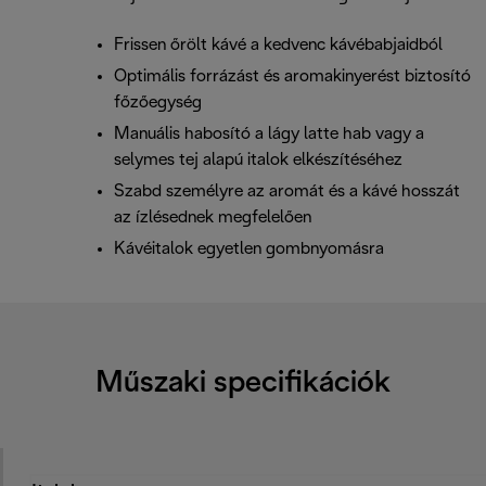
Frissen őrölt kávé a kedvenc kávébabjaidból
Optimális forrázást és aromakinyerést biztosító
főzőegység
Manuális habosító a lágy latte hab vagy a
selymes tej alapú italok elkészítéséhez
Szabd személyre az aromát és a kávé hosszát
az ízlésednek megfelelően
Kávéitalok egyetlen gombnyomásra
Műszaki specifikációk