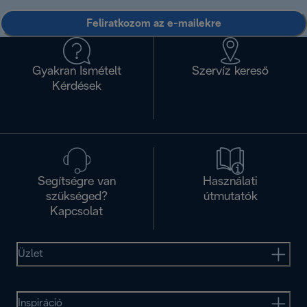
Feliratkozom az e-mailekre
Gyakran Ismételt
Szervíz kereső
Kérdések
Segítségre van
Használati
szükséged?
útmutatók
Kapcsolat
Üzlet
Inspiráció