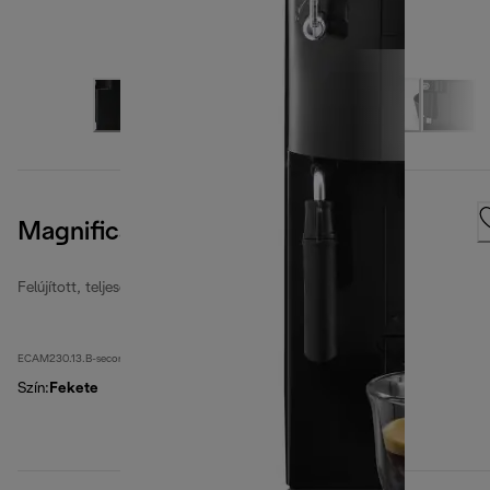
Magnifica S Smart
Felújított, teljesen automata kávéfőzők
ECAM230.13.B-second
Szín
:
Fekete