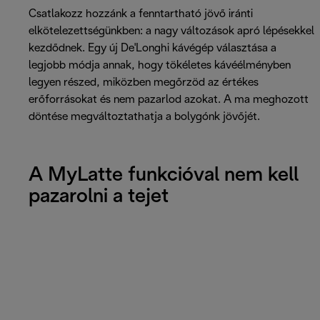
Csatlakozz hozzánk a fenntartható jövő iránti
elkötelezettségünkben: a nagy változások apró lépésekkel
kezdődnek. Egy új De'Longhi kávégép választása a
legjobb módja annak, hogy tökéletes kávéélményben
legyen részed, miközben megőrzöd az értékes
erőforrásokat és nem pazarlod azokat. A ma meghozott
döntése megváltoztathatja a bolygónk jövőjét.
A MyLatte funkcióval nem kell
pazarolni a tejet