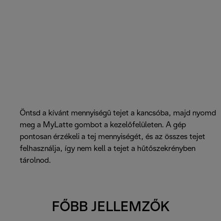
Öntsd a kívánt mennyiségű tejet a kancsóba, majd nyomd
meg a MyLatte gombot a kezelőfelületen. A gép
pontosan érzékeli a tej mennyiségét, és az összes tejet
felhasználja, így nem kell a tejet a hűtőszekrényben
tárolnod.
FŐBB JELLEMZŐK