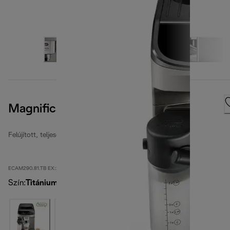
Magnifica Evo
Felújított, teljesen automata kávéfőzők
ECAM290.81.TB EX:2-second
Szín
:
Titánium fekete