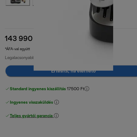
143 990 Ft
eredeti ár 219 990 Ft
219 990 Ft
(-35%)
*ÁFA-val együtt
Legalacsonyabb ár az elmúlt 30 napban
251 990 Ft
Értesíts, ha elérhető
Standard ingyenes kiszállítás
17500 Ft
Ingyenes visszaküldés
Teljes gyártói garancia