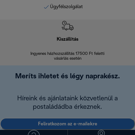
Ügyfélszolgálat
Kiszállítás
V
Ingyenes házhozszállítás 17500 Ft feletti
Visszak
vásárlás esetén
Meríts ihletet és légy naprakész.
Híreink és ajánlataink közvetlenül a
postaládádba érkeznek.
Feliratkozom az e-mailekre