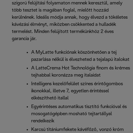
szigorú felújítási folyamaton mennek keresztül, amely
több tesztet is magában foglal, mielőtt hozzád
kerülnének. Ideális módja annak, hogy élvezd a tökéletes
kávézási élményt, miközben csökkented a hulladék
termelést. Minden felújított termékünkhöz 2 éves
garancia jár.
A MyLatte funkciónak köszönhetően a tej
pazarlása nélkül is élvezheted a tejalapú italokat
A LatteCrema Hot Technológia finom és krémes
tejhabbal koronázza meg italaidat
Intelligens kezelőfelület színes érintőgombos
ikonokkal, illetve 7, egyetlen érintéssel
elkészíthető itallal
Egyérintéses automatikus tisztító funkcióval és
mosogatógépben mosható tejtartállyal
rendelkezik
Karcsú titániumfekete kávéfőző, vonzó króm