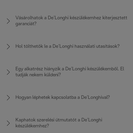
Vásárolhatok a De’Longhi készülékemhez kiterjesztett
garanciát?
Hol tölthetők le a De’Longhi használati utasítások?
Egy alkatrész hiányzik a De’Longhi készülékemből. El
tudják nekem küldeni?
Hogyan léphetek kapcsolatba a De’Longhival?
Kaphatok szerelési útmutatót a De’Longhi
készülékemhez?