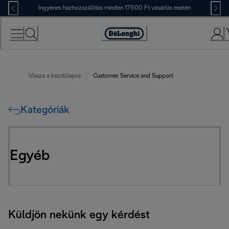
Skip
Ingyenes házhozszállítás minden 17500 Ft vásárlás esetén
to
Content
Accessibility
Statement
Vissza a kezdőlapra
Customer Service and Support
Kategóriák
Egyéb
Küldjön nekünk egy kérdést