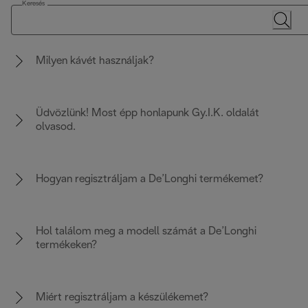
Keresés
Milyen kávét használjak?
Üdvözlünk! Most épp honlapunk Gy.I.K. oldalát
olvasod.
Hogyan regisztráljam a De’Longhi termékemet?
Hol találom meg a modell számát a De’Longhi
termékeken?
Miért regisztráljam a készülékemet?