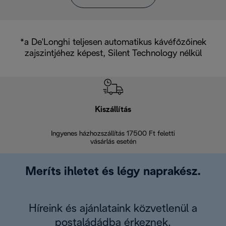
*a De'Longhi teljesen automatikus kávéfőzőinek
zajszintjéhez képest, Silent Technology nélkül
Kiszállítás
V
Ingyenes házhozszállítás 17500 Ft feletti
Visszak
vásárlás esetén
Meríts ihletet és légy naprakész.
Híreink és ajánlataink közvetlenül a
postaládádba érkeznek.