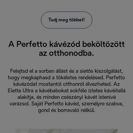
Tudj meg többet!
A Perfetto kávézód beköltözött
az otthonodba.
Felejtsd el a sorban állást és a sietős kiszolgálást,
hogy megkaphasd a tökéletes rendelésed. Perfetto
kávézódat mostantól otthonról élvezheted. Az
Eletta Ultra a kávébabokat sokféle ízletes kávéitallá
alakítja, és minden csészényi kávét istenivé
varázsol. Saját Perfetto kávéd, személyre szabva,
gond és borravaló nélkül.