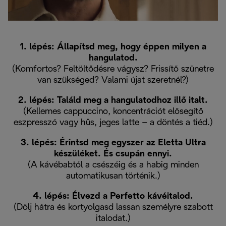
1. lépés: Állapítsd meg, hogy éppen milyen a
hangulatod.
(Komfortos? Feltöltődésre vágysz? Frissítő szünetre
van szükséged? Valami újat szeretnél?)
2. lépés: Találd meg a hangulatodhoz illő italt.
(Kellemes cappuccino, koncentrációt elősegítő
eszpresszó vagy hűs, jeges latte – a döntés a tiéd.)
3. lépés: Érintsd meg egyszer az Eletta Ultra
készüléket. És csupán ennyi.
(A kávébabtól a csészéig és a habig minden
automatikusan történik.)
4. lépés: Élvezd a Perfetto kávéitalod.
(Dőlj hátra és kortyolgasd lassan személyre szabott
italodat.)