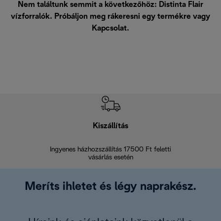
Nem találtunk semmit a következőhöz: Distinta Flair
vízforralók. Próbáljon meg rákeresni egy termékre vagy
Kapcsolat
.
Kiszállítás
V
Ingyenes házhozszállítás 17500 Ft feletti
Visszak
vásárlás esetén
Meríts ihletet és légy naprakész.