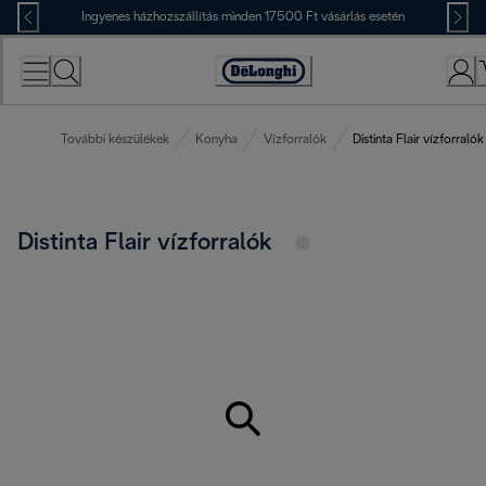
Skip
Ingyenes házhozszállítás minden 17500 Ft vásárlás esetén
to
Content
Accessibility
Statement
További készülékek
Konyha
Vízforralók
Distinta Flair vízforralók
Distinta Flair vízforralók