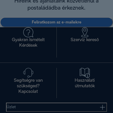
Híreink és ajánlataink közvetlenül a
postaládádba érkeznek.
Feliratkozom az e-mailekre
Gyakran Ismételt
Szervíz kereső
Kérdések
Segítségre van
Használati
szükséged?
útmutatók
Kapcsolat
Üzlet