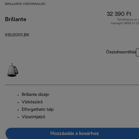
BRILLANTE VÍZFORRALÓK
32 390 Ft
Brillante
Tartalmazza az
összegét 6886 Ft (
KBJ2001.BK
Összehasonlítás
Brillante dizájn
Vízkőszűrő
Elforgatható talp
Vízszintjelző
Hozzáadás a kosárhoz