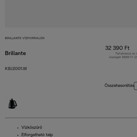
BRILLANTE VÍZFORRALÓK
32 390 Ft
Brillante
Tartalmazza az
összegét 6886 Ft (
KBJ2001.W
Összehasonlítás
Vízkőszűrő
Elforgatható talp