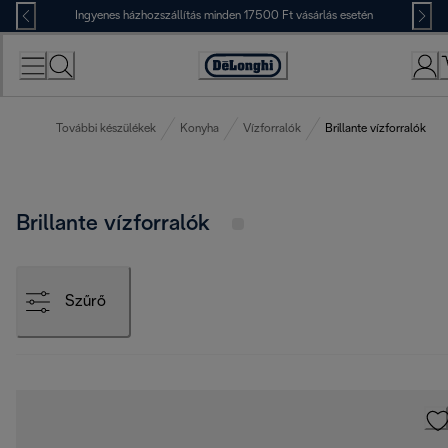
Skip
Ingyenes házhozszállítás minden 17500 Ft vásárlás esetén
to
Content
Accessibility
Statement
További készülékek
Konyha
Vízforralók
Brillante vízforralók
Brillante vízforralók
Szűrő