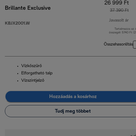
26 999 Ft
Brillante Exclusive
37 390 Ft
Javasolt ár
KBJX2001.W
Tartalmazza az
ere
összegét 5740 Ft (
Összehasonlítás
Vízkőszűrő
Elforgatható talp
Vízszintjelző
Hozzáadás a kosárhoz
Tudj meg többet