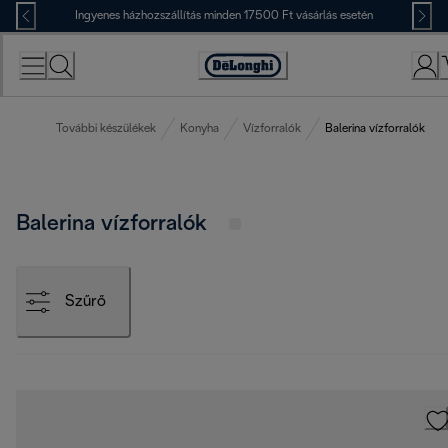
Skip
Ingyenes házhozszállítás minden 17500 Ft vásárlás esetén
to
Content
Accessibility
Statement
További készülékek
Konyha
Vízforralók
Balerina vízforralók
Balerina vízforralók
Szűrő