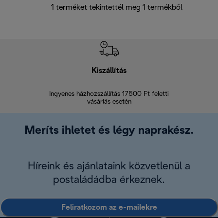
1 terméket tekintettél meg 1 termékből
Kiszállítás
V
Ingyenes házhozszállítás 17500 Ft feletti
Visszak
vásárlás esetén
Meríts ihletet és légy naprakész.
Híreink és ajánlataink közvetlenül a
postaládádba érkeznek.
Feliratkozom az e-mailekre