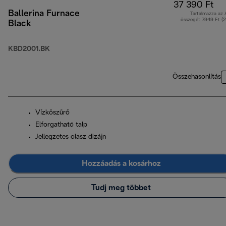
37 390 Ft
Ballerina Furnace
Tartalmazza az
összegét 7949 Ft (
Black
KBD2001.BK
Összehasonlítás
Vízkőszűrő
Elforgatható talp
Jellegzetes olasz dizájn
Hozzáadás a kosárhoz
Tudj meg többet