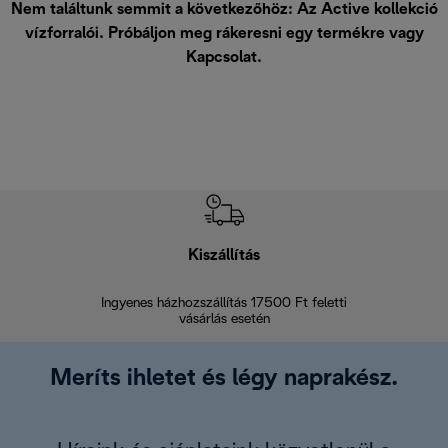
Nem találtunk semmit a következőhöz: Az Active kollekció
vízforralói. Próbáljon meg rákeresni egy termékre vagy
Kapcsolat
.
Kiszállítás
V
Ingyenes házhozszállítás 17500 Ft feletti
Visszak
vásárlás esetén
Meríts ihletet és légy naprakész.