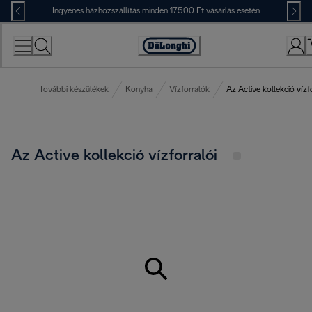
Skip
Ingyenes házhozszállítás minden 17500 Ft vásárlás esetén
to
Content
Accessibility
Statement
További készülékek
Konyha
Vízforralók
Az Active kollekció vízf
Az Active kollekció vízforralói