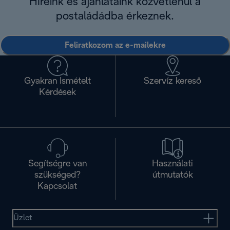
Híreink és ajánlataink közvetlenül a
postaládádba érkeznek.
Feliratkozom az e-mailekre
Gyakran Ismételt
Szervíz kereső
Kérdések
Segítségre van
Használati
szükséged?
útmutatók
Kapcsolat
Üzlet