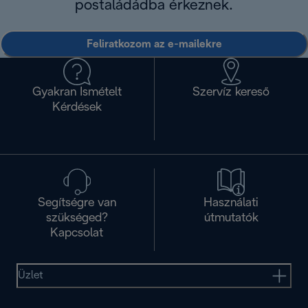
postaládádba érkeznek.
Feliratkozom az e-mailekre
Gyakran Ismételt
Szervíz kereső
Kérdések
Segítségre van
Használati
szükséged?
útmutatók
Kapcsolat
Üzlet