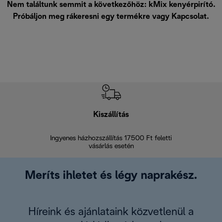
Nem találtunk semmit a következőhöz: kMix kenyérpirító.
Próbáljon meg rákeresni egy termékre vagy
Kapcsolat
.
Kiszállítás
V
Ingyenes házhozszállítás 17500 Ft feletti
Visszak
vásárlás esetén
Meríts ihletet és légy naprakész.
Híreink és ajánlataink közvetlenül a