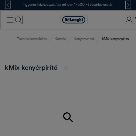
Skip
Ingyenes házhozszállítás minden 17500 Ft vásárlás esetén
to
Content
Accessibility
Statement
További készülékek
Konyha
Kenyérpirítók
kMix kenyérpirító
kMix kenyérpirító