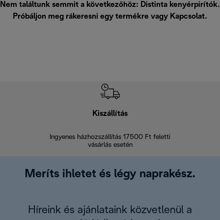
Nem találtunk semmit a következőhöz: Distinta kenyérpirítók.
Próbáljon meg rákeresni egy termékre vagy
Kapcsolat
.
Kiszállítás
V
Ingyenes házhozszállítás 17500 Ft feletti
Visszak
vásárlás esetén
Meríts ihletet és légy naprakész.
Híreink és ajánlataink közvetlenül a