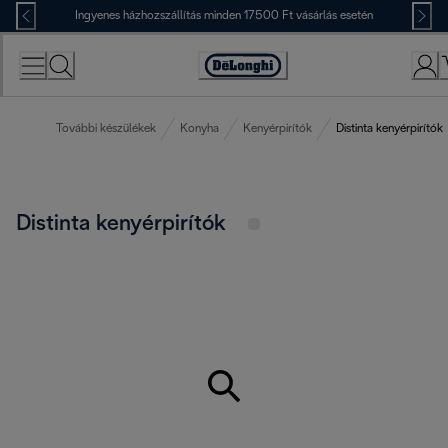
Skip
Ingyenes házhozszállítás minden 17500 Ft vásárlás esetén
to
Content
Accessibility
Statement
További készülékek
Konyha
Kenyérpirítók
Distinta kenyérpirítók
Distinta kenyérpirítók