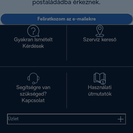
postaládádba érkeznek.
Feliratkozom az e-mailekre
Gyakran Ismételt
Szervíz kereső
Kérdések
Segítségre van
Használati
szükséged?
útmutatók
Kapcsolat
Üzlet