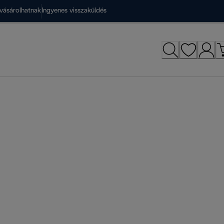
vásárolhatnak
Ingyenes visszaküldés