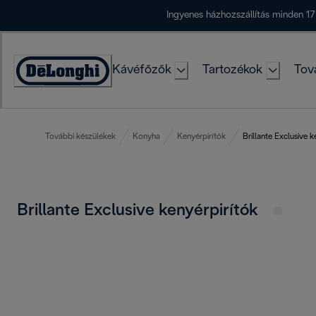
Skip
Ingyenes házhozszállítás minden 17
to
Content
Kávéfőzők
Tartozékok
Tov
Accessibility
Statement
További készülékek
Konyha
Kenyérpirítók
Brillante Exclusive k
Brillante Exclusive kenyérpirítók