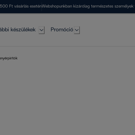
500 Ft vásárlás esetén
Webshopunkban kizárólag természetes személyek 
ábbi készülékek
Promóció
enyérpirítók