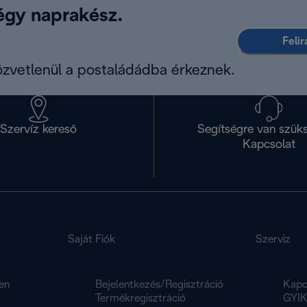
légy naprakész.
Feli
közvetlenül a postaládádba érkeznek.
Szervíz kereső
Segítségre van szük
Kapcsolat
Saját Fiók
Szerviz
en
Bejelentkezés/Regisztráció
Kapc
Termékregisztráció
GYI