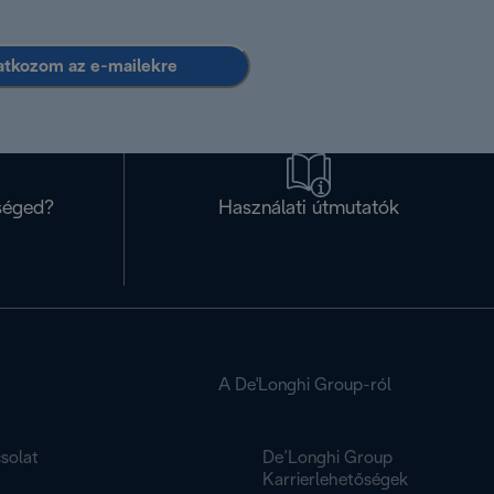
ratkozom az e-mailekre
séged?
Használati útmutatók
A De'Longhi Group-ról
solat
De’Longhi Group
K
Karrierlehetőségek