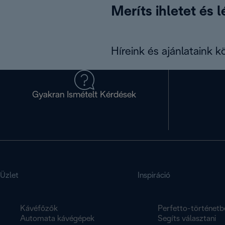
Meríts ihletet és 
Híreink és ajánlataink 
Gyakran Ismételt Kérdések
Üzlet
Inspiráció
Kávéfőzők
Perfetto-történetb
Automata kávégépek
Segíts választani