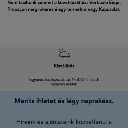
Nem találtunk semmit a következőhöz: Verticale Edge.
Próbáljon meg rákeresni egy termékre vagy
Kapcsolat
.
Kiszállítás
V
Ingyenes házhozszállítás 17500 Ft feletti
Visszak
vásárlás esetén
Meríts ihletet és légy naprakész.
Híreink és ajánlataink közvetlenül a