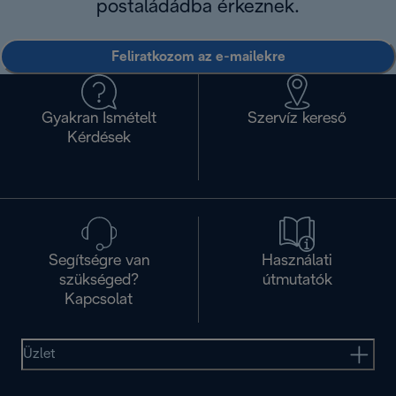
postaládádba érkeznek.
Feliratkozom az e-mailekre
Gyakran Ismételt
Szervíz kereső
Kérdések
Segítségre van
Használati
szükséged?
útmutatók
Kapcsolat
Üzlet