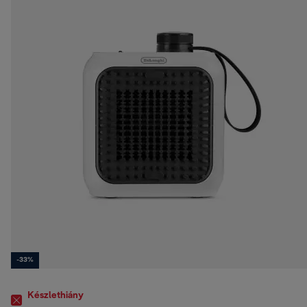
-33%
Készlethiány