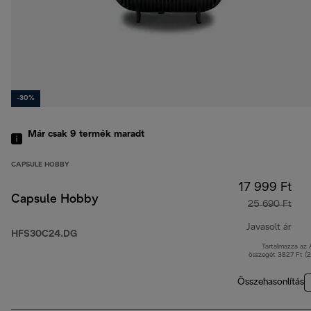
-30%
Már csak 9 termék maradt
CAPSULE HOBBY
17 999 Ft
Capsule Hobby
25 690 Ft
Javasolt ár
HFS30C24.DG
Tartalmazza az
ered
összegét 3827 Ft (
Összehasonlítás