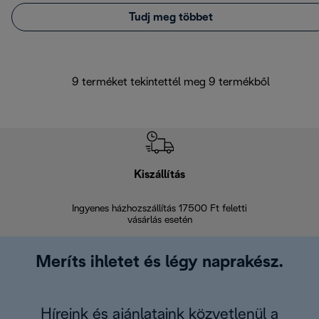
Tudj meg többet
9 terméket tekintettél meg 9 termékből
Kiszállítás
V
Ingyenes házhozszállítás 17500 Ft feletti
Visszak
vásárlás esetén
Meríts ihletet és légy naprakész.
Híreink és ajánlataink közvetlenül a