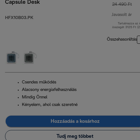
Capsule Desk
24 490 Ft
Javasolt ár
HFX10B03.PK
Tartalmazza az
ere
összegét 3125 Ft (
Összehasonlítás
Csendes működés
Alacsony energiafelhasználás
Mindig Önnel
Kényelem, ahol csak szeretné
Hozzáadás a kosárhoz
Tudj meg többet