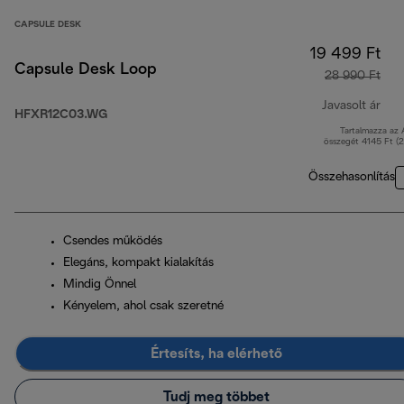
CAPSULE DESK
19 499 Ft
Capsule Desk Loop
28 990 Ft
Javasolt ár
HFXR12C03.WG
Tartalmazza az
ere
összegét 4145 Ft (
Összehasonlítás
Csendes működés
Elegáns, kompakt kialakítás
Mindig Önnel
Kényelem, ahol csak szeretné
Értesíts, ha elérhető
Tudj meg többet