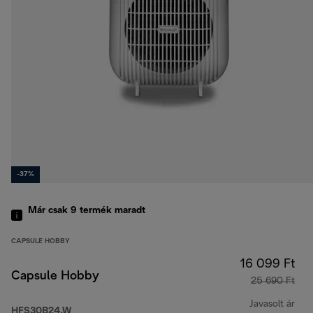
-37%
Már csak 9 termék maradt
CAPSULE HOBBY
16 099 Ft
Capsule Hobby
25 690 Ft
Javasolt ár
HFS30B24.W