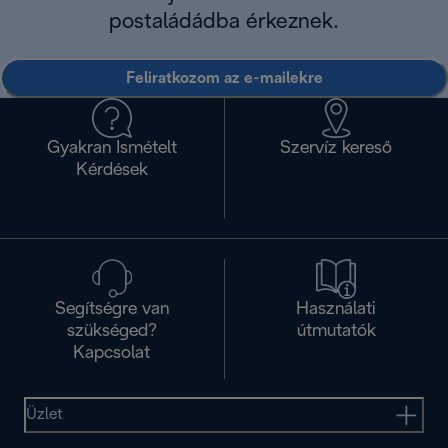
postaládádba érkeznek.
Feliratkozom az e-mailekre
Gyakran Ismételt
Szervíz kereső
Kérdések
Segítségre van
Használati
szükséged?
útmutatók
Kapcsolat
Üzlet