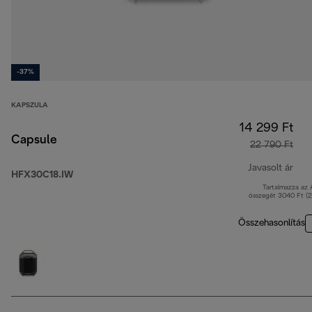
-37%
KAPSZULA
14 299 Ft
Capsule
22 790 Ft
Javasolt ár
HFX30C18.IW
Tartalmazza az
ered
összegét 3040 Ft (
Összehasonlítás