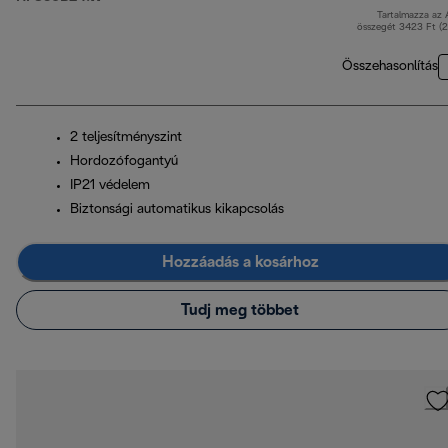
Tartalmazza az
ere
összegét 3423 Ft (
Összehasonlítás
2 teljesítményszint
Hordozófogantyú
IP21 védelem
Biztonsági automatikus kikapcsolás
Hozzáadás a kosárhoz
Tudj meg többet