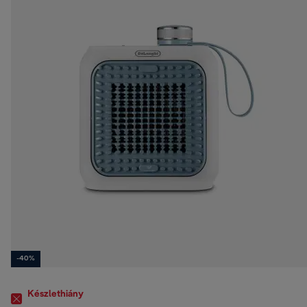
-40%
Készlethiány