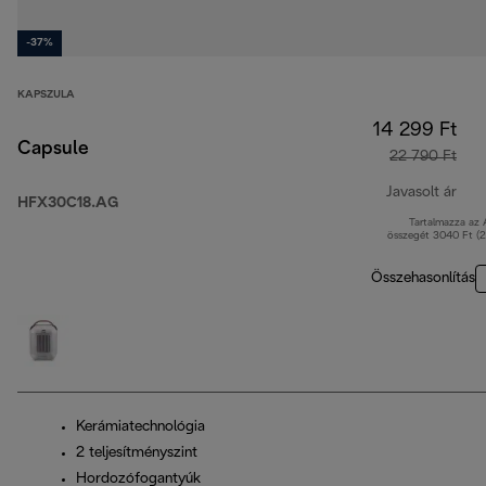
-37%
KAPSZULA
14 299 Ft
Capsule
22 790 Ft
Javasolt ár
HFX30C18.AG
Tartalmazza az
ered
összegét 3040 Ft (
Összehasonlítás
Kerámiatechnológia
2 teljesítményszint
Hordozófogantyúk