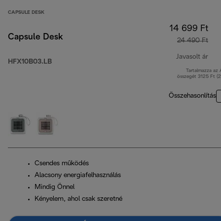
CAPSULE DESK
14 699 Ft
Capsule Desk
24 490 Ft
Javasolt ár
HFX10B03.LB
Tartalmazza az
ere
összegét 3125 Ft (
Összehasonlítás
Csendes működés
Alacsony energiafelhasználás
Mindig Önnel
Kényelem, ahol csak szeretné