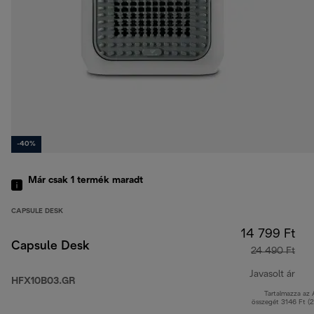
-40%
Már csak 1 termék maradt
CAPSULE DESK
14 799 Ft
Capsule Desk
24 490 Ft
Javasolt ár
HFX10B03.GR
Tartalmazza az
ere
összegét 3146 Ft (