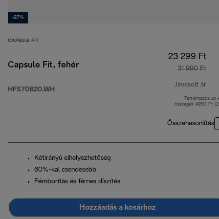
-27%
CAPSULE FIT
23 299 Ft
Capsule Fit, fehér
31 990 Ft
Javasolt ár
HFS70B20.WH
Tartalmazza az
ere
összegét 4953 Ft (
Összehasonlítás
Kétirányú elhelyezhetőség
60%-kal csendesebb
Fémborítás és fémes díszítés
Hozzáadás a kosárhoz